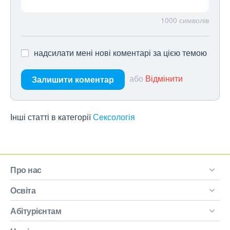
1000
символів
надсилати мені нові коментарі за цією темою
або
Відмінити
Залишити коментар
Інші статті в категорії
Сексологія
Про нас
Освіта
Абітурієнтам