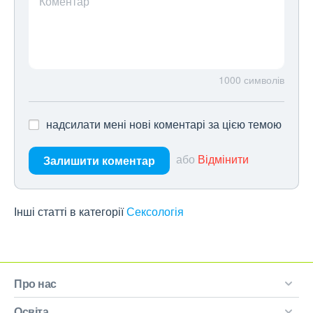
Коментар
1000
символів
надсилати мені нові коментарі за цією темою
або
Відмінити
Залишити коментар
Інші статті в категорії
Сексологія
Про нас
Освіта