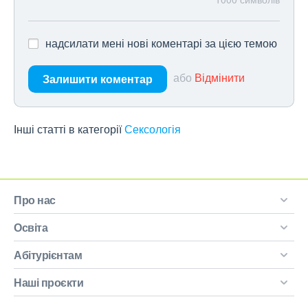
надсилати мені нові коментарі за цією темою
або
Відмінити
Залишити коментар
Інші статті в категорії
Сексологія
Про нас
Освіта
Абітурієнтам
Наші проєкти