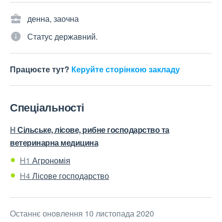
денна, заочна
Статус державний.
Працюєте тут?
Керуйте сторінкою закладу
Спеціальності
H
Сільське, лісове, рибне господарство та
ветеринарна медицина
H1
Агрономія
H4
Лісове господарство
Останнє оновлення 10 листопада 2020