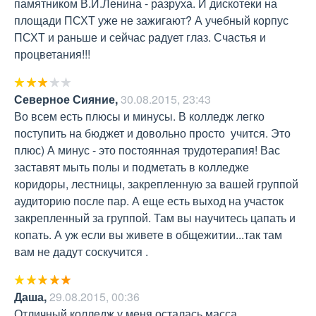
памятником В.И.Ленина - разруха. И дискотеки на 
площади ПСХТ уже не зажигают? А учебный корпус 
ПСХТ и раньше и сейчас радует глаз. Счастья и 
процветания!!!
Северное Сияние
,
30.08.2015, 23:43
Во всем есть плюсы и минусы. В колледж легко 
поступить на бюджет и довольно просто  учится. Это 
плюс) А минус - это постоянная трудотерапия! Вас 
заставят мыть полы и подметать в колледже 
коридоры, лестницы, закрепленную за вашей группой 
аудиторию после пар. А еще есть выход на участок 
закрепленный за группой. Там вы научитесь цапать и 
копать. А уж если вы живете в общежитии...так там 
вам не дадут соскучится .
Даша
,
29.08.2015, 00:36
Отличный колледж,у меня осталась масса 