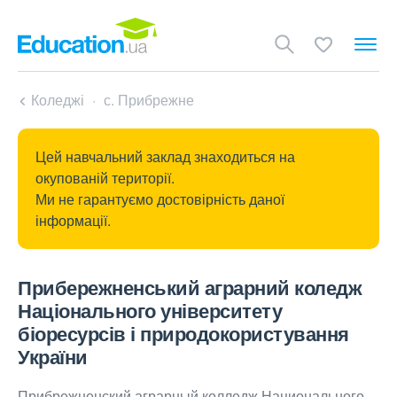
Коледжі
с. Прибрежне
Цей навчальний заклад знаходиться на
окупованій території.
Ми не гарантуємо достовірність даної
інформації.
Прибережненський аграрний коледж
Національного університету
біоресурсів і природокористування
України
Прибрежненский аграрный колледж Национального