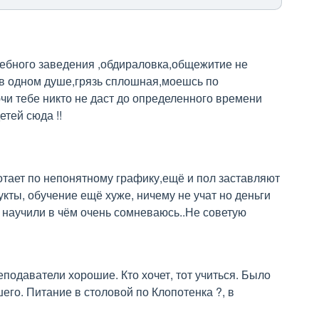
чебного заведения ,обдираловка,общежитие не 
в одном душе,грязь сплошная,моешсь по 
и тебе никто не даст до определенного времени  
етей сюда !!
тает по непонятному графику,ещё и пол заставляют 
кты, обучение ещё хуже, ничему не учат но деньги 
и научили в чём очень сомневаюсь..Не советую
подаватели хорошие. Кто хочет, тот учиться. Было 
его. Питание в столовой по Клопотенка ?, в 