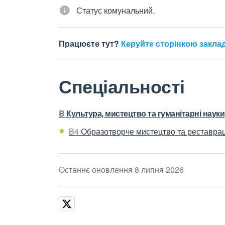
Статус комунальний.
Працюєте тут?
Керуйте сторінкою закла
Спеціальності
B
Культура, мистецтво та гуманітарні науки
B4
Образотворче мистецтво та реставрац
Останнє оновлення 8 липня 2026