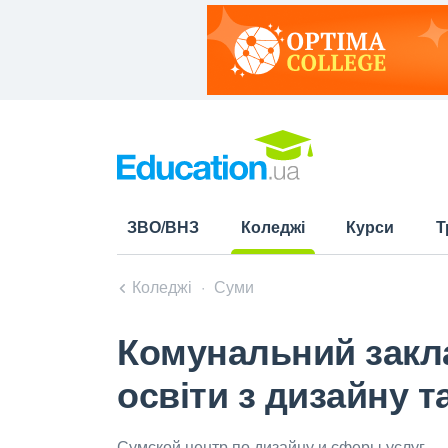
ЗВО/ВНЗ
Коледжі
Курси
Т
(current)
Коледжі
Суми
Комунальний закла
освіти з дизайну 
Сумской центр по дизайну и сферы услуг