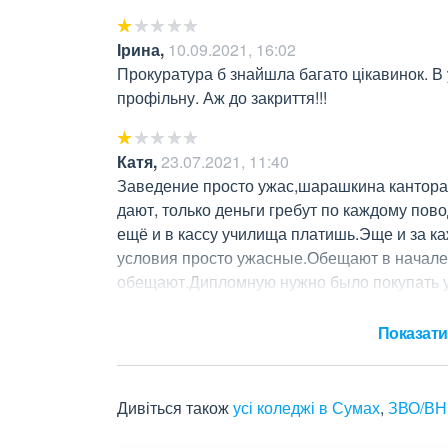
Ірина
,
10.09.2021, 16:02
Прокуратура б знайшла багато цікавинок. В у
профільну. Аж до закриття!!!
Катя
,
23.07.2021, 11:40
Заведение просто ужас,шарашкина кантора.
дают, только деньги гребут по каждому пово
ещё и в кассу училища платишь.Эще и за ка
условия просто ужасные.Обещают в начале т
обещают.Дипломную нужно было покупать у 
зря время потратите.
Показати 
Дивіться також
усі коледжі в Сумах
,
ЗВО/ВН