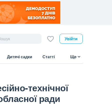
Увійти
Дитячі садки
Статті
Ще
ійно-технічної
обласної ради