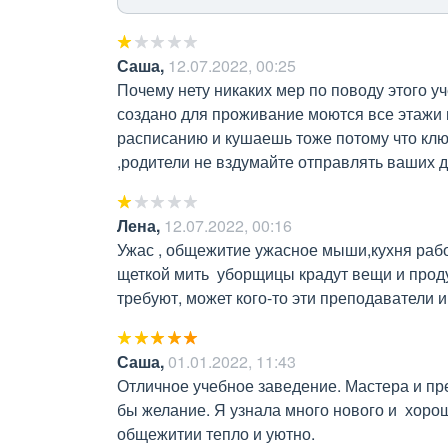
Саша
,
12.07.2022, 00:25
Почему нету никаких мер по поводу этого у
создано для проживание моются все этажи 
расписанию и кушаешь тоже потому что ключ
,родители не вздумайте отправлять ваших д
Лена
,
12.07.2022, 00:16
Ужас , общежитие ужасное мыши,кухня рабо
щеткой мить  уборщицы крадут вещи и проду
требуют, может кого-то эти преподаватели 
Саша
,
01.01.2022, 11:43
Отличное учебное заведение. Мастера и пре
бы желание. Я узнала много нового и  хорош
общежитии тепло и уютно.