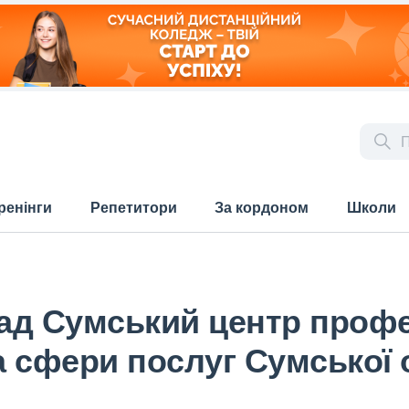
ренінги
Репетитори
За кордоном
Школи
д Сумський центр профес
та сфери послуг Сумської 