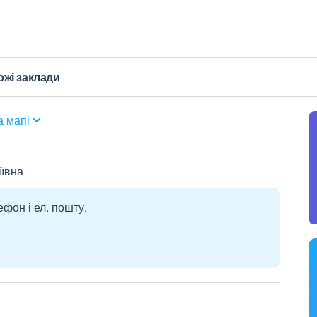
ожі заклади
а мапі
іївна
ефон і ел. пошту.