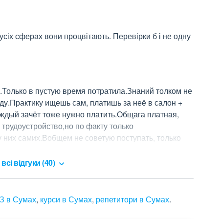
сіх сферах вони процвітають. Перевірки б і не одну 
Только в пустую время потратила.Знаний толком не 
ду.Практику ищешь сам, платишь за неё в салон + 
ждый зачёт тоже нужно платить.Общага платная, 
рудоустройство,но по факту только 
них самих.Вобщем не советую поступать, только 
всі відгуки (40)
З в Сумах
,
курси в Сумах
,
репетитори в Сумах
.