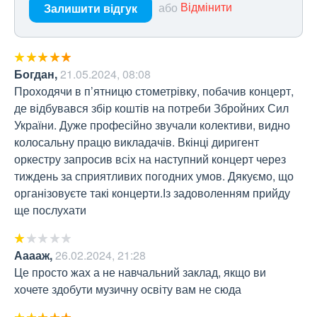
або
Відмінити
Залишити відгук
Богдан
,
21.05.2024, 08:08
Проходячи в п’ятницю стометрівку, побачив концерт, 
де відбувався збір коштів на потреби Збройних Сил 
України. Дуже професійно звучали колективи, видно 
колосальну працю викладачів. Вкінці диригент 
оркестру запросив всіх на наступний концерт через 
тиждень за сприятливих погодних умов. Дякуємо, що 
організовуєте такі концерти.Із задоволенням прийду 
ще послухати
Ааааж
,
26.02.2024, 21:28
Це просто жах а не навчальний заклад, якщо ви 
хочете здобути музичну освіту вам не сюда