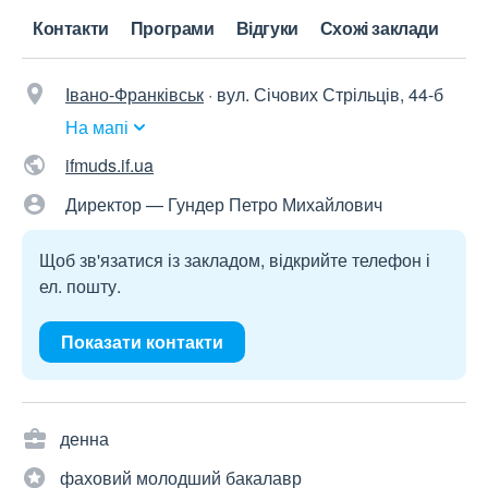
Контакти
Програми
Відгуки
Схожі заклади
Івано-Франківськ
·
вул. Січових Стрільців, 44-б
На мапі
ifmuds.if.ua
Директор — Гундер Петро Михайлович
Щоб зв'язатися із закладом, відкрийте телефон і
ел. пошту.
Показати контакти
денна
фаховий молодший бакалавр