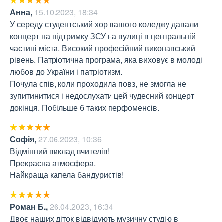
Анна
,
15.10.2023, 18:34
У середу студентський хор вашого коледжу давали 
концерт на підтримку ЗСУ на вулиці в центральній 
частині міста. Високий професійний виконавський 
рівень. Патріотична програма, яка виховує в молоді 
любов до України і патріотизм. 

Почула спів, коли проходила повз, не змогла не 
зупитинитися і недослухати цей чудесний концерт 
докінця. Побільше б таких перфоменсів.
Софія
,
27.06.2023, 10:36
Відмінний виклад вчителів!

Прекрасна атмосфера.

Найкраща капела бандуристів!
Роман Б.
,
26.04.2023, 16:34
Двоє наших діток відвідують музичну студію в 