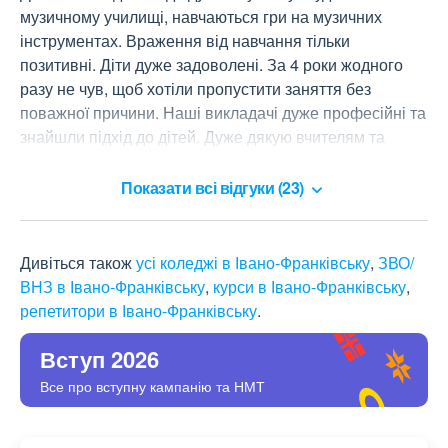
музичному училищі, навчаються гри на музичних 
інструментах. Враження від навчання тільки 
позитивні. Діти дуже задоволені. За 4 роки жодного 
разу не чув, щоб хотіли пропустити заняття без 
поважної причини. Наші викладачі дуже професійні та 
знайшли підхід до дітей. Дуже дякую вчителям та 
адміністрації закладу. Рекомендую!
Показати всі відгуки (23)
Дивіться також
усі коледжі в Івано-Франківську
,
ЗВО/
ВНЗ в Івано-Франківську
,
курси в Івано-Франківську
,
репетитори в Івано-Франківську
.
Вступ 2026
Все про вступну кампанію та НМТ