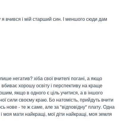
 я вчився і мій старший син. І меншого сюди дам 
ише негатив? хіба свої вчителі погані, а якщо 
! вбиває хорошу освіту і перспективу на краще 
ошим, якщо в одного є ціль учитися, а в іншого 
ної сили своєму краю. Бо натомість, прийдуть вчити 
сь нове - те ж саме, але за "відповідну" плату. Одна 
 і моя мати найкращі, мої діти найкращі, моя земля 