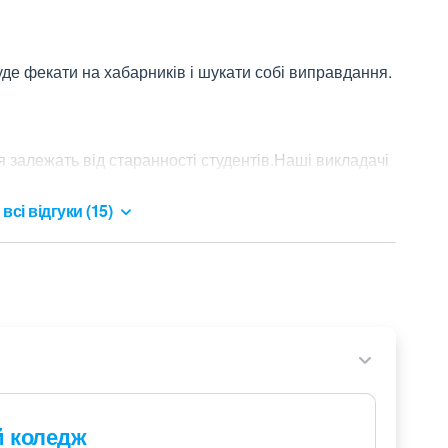
уде фекати на хабарників і шукати собі виправдання.
 залежать від старанності студентів.Наші викладачі 
всі відгуки (15)
й коледж