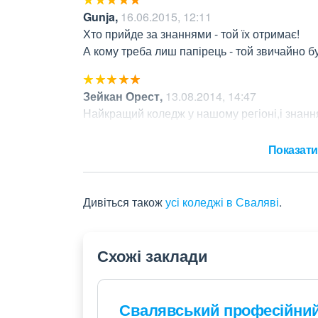
Gunja
,
16.06.2015, 12:11
Хто прийде за знаннями - той їх отримає!

А кому треба лиш папірець - той звичайно б
Зейкан Орест
,
13.08.2014, 14:47
Найкращий коледж у нашому регіоні,і знання
допомагають здобути професію,вони супер.
Показати 
Дивіться також
усі коледжі в Сваляві
.
Схожі заклади
Свалявський професійни