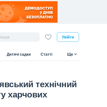
Увійти
Дитячі садки
Статті
Ще
явський технічний
ту харчових