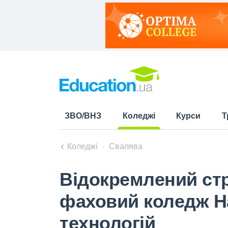
ЗВО/ВНЗ
Коледжі
Курси
Т
(current)
Коледжі
Свалява
Відокремлений стр
фаховий коледж Н
технологій