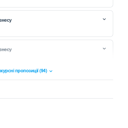
ізнесу
ізнесу
курсні пропозиції (94)