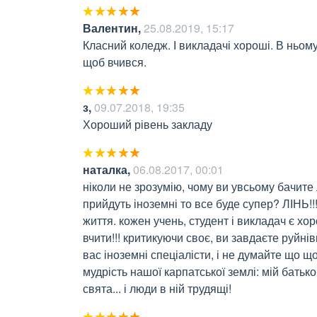
Валентин
,
25.08.2019, 15:17
Класний коледж. І викладачі хороші. В ньому
щоб вчився.
з
,
09.07.2018, 19:35
Хороший рівень закладу
наталка
,
06.08.2017, 00:01
ніколи не зрозумію, чому ви увсьому бачите л
прийдуть іноземні то все буде супер? ЛІНЬ!!
життя. кожен учень, студент і викладач є хор
вчити!!! критикуючи своє, ви завдаєте руйнів
вас іноземні спеціалісти, і не думайте що що
мудрість нашої карпатської землі: мій батько
свята... і люди в ній трудящі!