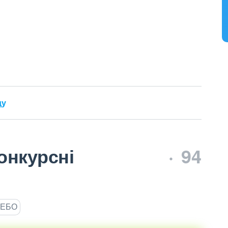
ду
онкурсні
94
ЄДЕБО