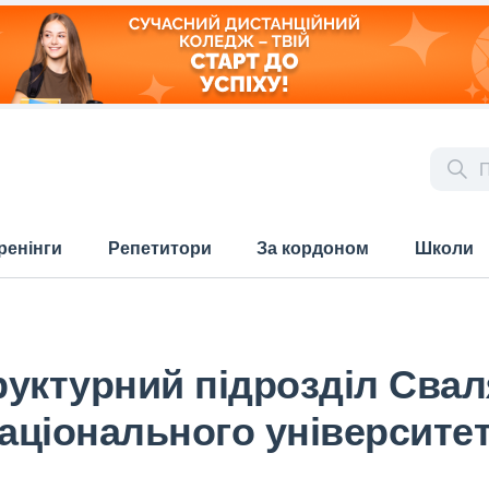
ренінги
Репетитори
За кордоном
Школи
уктурний підрозділ Свал
аціонального університе