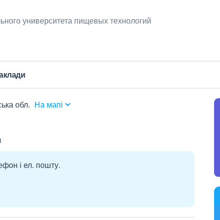
ьного университета пищевых технологий
заклади
ська обл.
На мапі
ч
ефон і ел. пошту.