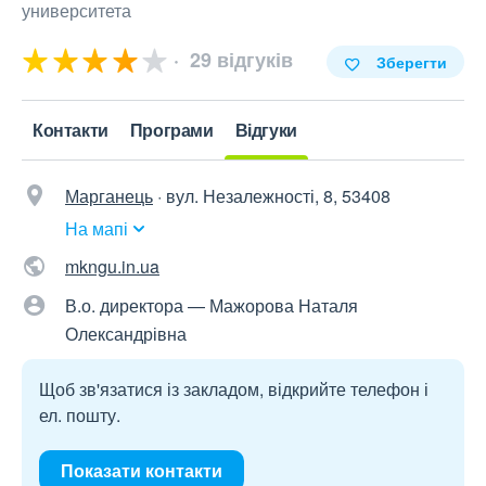
университета
29 відгуків
Зберегти
Контакти
Програми
Відгуки
Марганець
·
вул. Незалежності, 8, 53408
На мапі
mkngu.in.ua
В.о. директора — Мажорова Наталя
Олександрівна
Щоб зв'язатися із закладом, відкрийте телефон і
ел. пошту.
Показати контакти