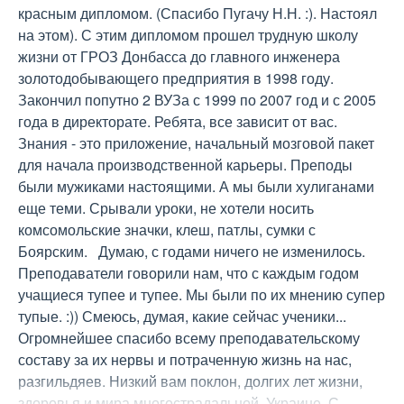
красным дипломом. (Спасибо Пугачу Н.Н. :). Настоял 
на этом). С этим дипломом прошел трудную школу 
жизни от ГРОЗ Донбасса до главного инженера 
золотодобывающего предприятия в 1998 году. 
Закончил попутно 2 ВУЗа с 1999 по 2007 год и с 2005 
года в директорате. Ребята, все зависит от вас. 
Знания - это приложение, начальный мозговой пакет 
для начала производственной карьеры. Преподы 
были мужиками настоящими. А мы были хулиганами 
еще теми. Срывали уроки, не хотели носить 
комсомольские значки, клеш, патлы, сумки с 
Боярским.   Думаю, с годами ничего не изменилось. 
Преподаватели говорили нам, что с каждым годом 
учащиеся тупее и тупее. Мы были по их мнению супер 
тупые. :)) Смеюсь, думая, какие сейчас ученики... 
Огромнейшее спасибо всему преподавательскому 
составу за их нервы и потраченную жизнь на нас, 
разгильдяев. Низкий вам поклон, долгих лет жизни, 
здоровья и мира многострадальной  Украине. С 