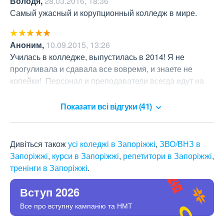
Володя
,
28.03.2016, 18:36
Самый ужасный и корупционный колледж в мире. 
Аноним
,
10.09.2015, 13:26
Училась в колледже, выпустилась в 2014! Я не 
прогуливала и сдавала все вовремя, и знаете не 
копейки!  Персонал и преподаватели всегда идут на 
встречу, главное чтоб было желание учится!
Показати всі відгуки (41)
Дивіться також
усі коледжі в Запоріжжі
,
ЗВО/ВНЗ в
Запоріжжі
,
курси в Запоріжжі
,
репетитори в Запоріжжі
,
тренінги в Запоріжжі
.
Вступ 2026
Все про вступну кампанію та НМТ