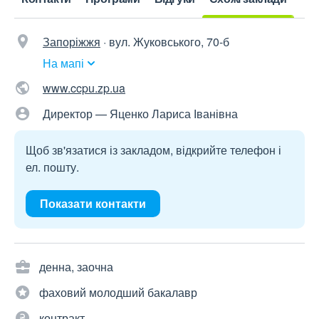
Запоріжжя
·
вул. Жуковського, 70-б
На мапі
www.ccpu.zp.ua
Директор — Яценко Лариса Іванівна
Щоб зв'язатися із закладом, відкрийте телефон і
ел. пошту.
Показати контакти
денна, заочна
фаховий молодший бакалавр
контракт