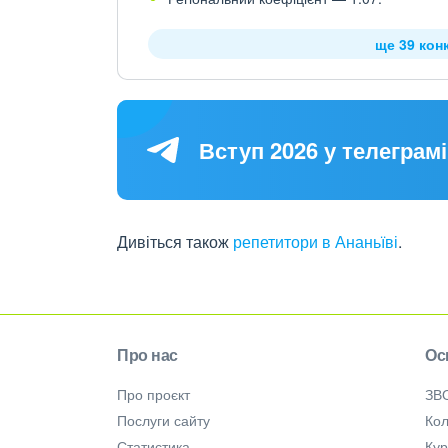
ще 39 кон
Вступ 2026 у телеграмі
Дивіться також
репетитори в Ананьїві
.
Про нас
Ос
Про проєкт
ЗВ
Послуги сайту
Кол
Статистика
Ку