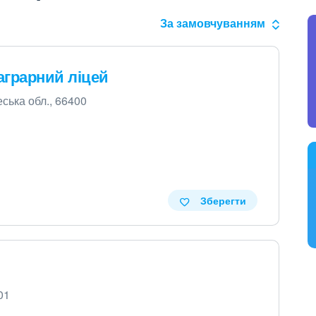
За замовчуванням
аграрний ліцей
еська обл., 66400
Зберегти
01