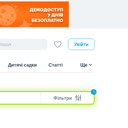
Увійти
Дитячі садки
Статті
Ще
1
Фільтри