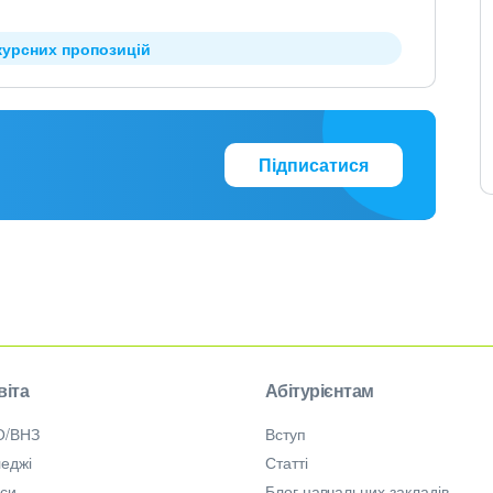
курсних пропозицій
Підписатися
віта
Абітурієнтам
О/ВНЗ
Вступ
еджі
Статті
рси
Блог навчальних закладів