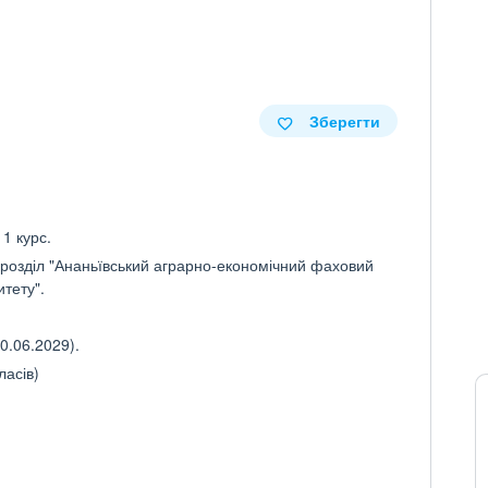
Зберегти
 1 курс.
дрозділ "Ананьївський аграрно-економічний фаховий
тету".
0.06.2029).
ласів)