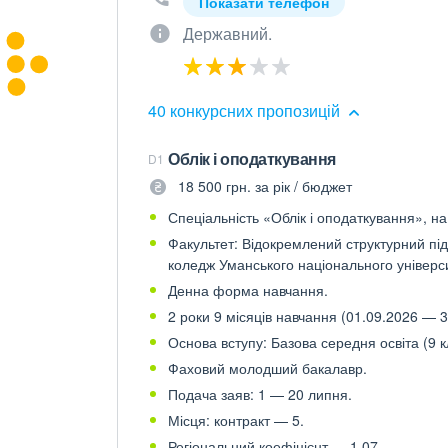
Показати телефон
Державний.
40 конкурсних пропозицій
Облік і оподаткування
D1
18 500 грн. за рік / бюджет
Спеціальність «Облік і оподаткування», на
Факультет: Відокремлений структурний пі
коледж Уманського національного універси
Денна форма навчання.
2 роки 9 місяців навчання (01.09.2026 — 3
Основа вступу: Базова середня освіта (9 к
Фаховий молодший бакалавр.
Подача заяв: 1 — 20 липня.
Місця: контракт — 5.
Регіональний коефіцієнт — 1.07.