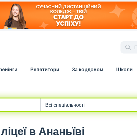
ренінги
Репетитори
За кордоном
Школи
ліцеї в Ананьїві