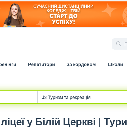
ренінги
Репетитори
За кордоном
Школи
ліцеї у Білій Церкві | Тур