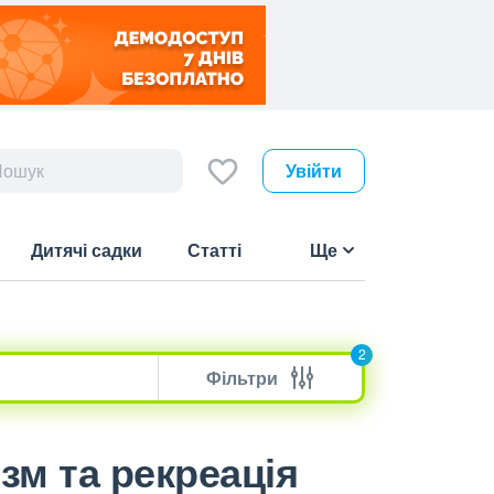
Увійти
Дитячі садки
Статті
Ще
2
Фільтри
изм та рекреація