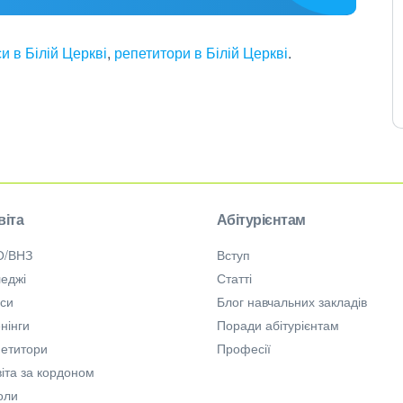
и в Білій Церкві
,
репетитори в Білій Церкві
.
віта
Абітурієнтам
О/ВНЗ
Вступ
еджі
Статті
рси
Блог навчальних закладів
нінги
Поради абітурієнтам
петитори
Професії
іта за кордоном
оли