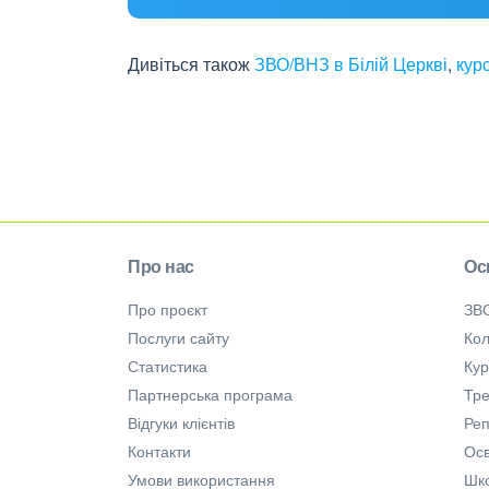
Дивіться також
ЗВО/ВНЗ в Білій Церкві
,
курс
Про нас
Ос
Про проєкт
ЗВ
Послуги сайту
Кол
Статистика
Ку
Партнерська програма
Тре
Відгуки клієнтів
Ре
Контакти
Осв
Умови використання
Шк