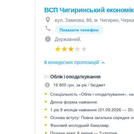
ВСП Чигиринський економі
вул. Замкова, 86, м. Чигирин, Черка
Показати телефон
Державний.
8 конкурсних пропозицій
Облік і оподаткування
D1
16 800 грн. за рік / бюджет
Спеціальність «Облік і оподаткування», на
Денна форма навчання.
1 рік 9 місяців навчання (01.09.2026 — 30.
Основа вступу: Повна загальна середня осв
Фаховий молодший бакалавр.
Подача заяв: 6 липня — 2 серпня.