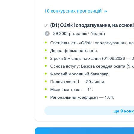
10 конкурсних пропозицій
(D1) Облік і оподаткування, на основ
D1
29 300 грн. за рік / бюджет
Спеціальність «Облік і оподаткування», на
Денна форма навчання.
2 роки 9 місяців навчання (01.09.2026 — 3
Основа вступу: Базова середня освіта (9 к
Фаховий молодший бакалавр.
Подача заяв: 1 — 20 липня.
Місця: контракт — 11.
Регіональний коефіцієнт — 1.04.
ще 9 кон