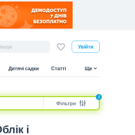
Увійти
Дитячі садки
Статті
Ще
2
Фільтри
блік і