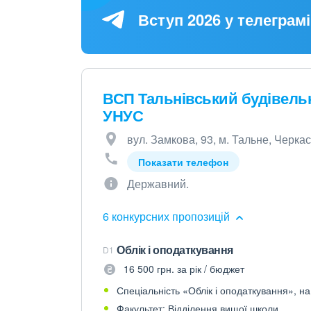
Вступ 2026 у телеграмі
ВСП Тальнівський будівель
УНУС
вул. Замкова, 93, м. Тальне, Черкас
Показати телефон
Державний.
6 конкурсних пропозицій
Облік і оподаткування
D1
16 500 грн. за рік / бюджет
Спеціальність «Облік і оподаткування», на
Факультет: Відділення вищої школи.