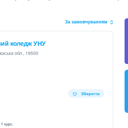
За замовчуванням
ий коледж УНУ
каська обл., 19500
Зберегти
 1 курс.