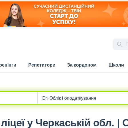
ренінги
Репетитори
За кордоном
Школи
іцеї у Черкаській обл. | О