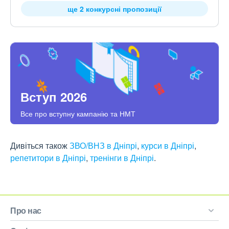
ще 2 конкурсні пропозиції
Вступ 2026
Все про вступну кампанію та НМТ
Дивіться також
ЗВО/ВНЗ в Дніпрі
,
курси в Дніпрі
,
репетитори в Дніпрі
,
тренінги в Дніпрі
.
Про нас