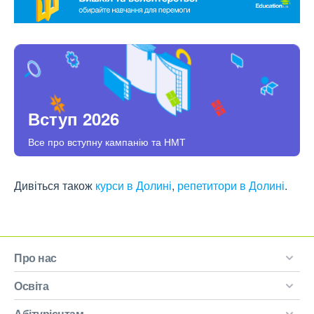
Вступ 2026
Все про вступну кампанію та НМТ
Дивіться також
курси в Долині
,
репетитори в Долині
.
Про нас
Освіта
Абітурієнтам