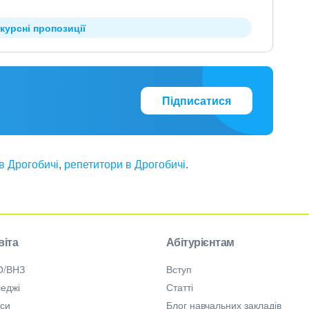
курсні пропозиції
Підписатися
в Дрогобичі
,
репетитори в Дрогобичі
.
віта
Абітурієнтам
О/ВНЗ
Вступ
еджі
Статті
рси
Блог навчальних закладів