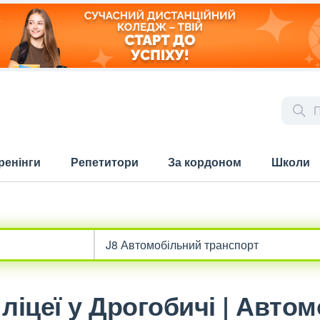
ренінги
Репетитори
За кордоном
Школи
ліцеї у Дрогобичі | Авто