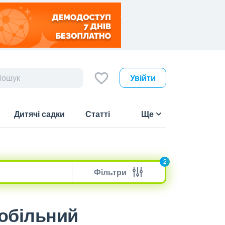
Увійти
Дитячі садки
Статті
Ще
2
Фільтри
мобільний