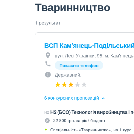
Тваринництво
1 результат
ВСП Кам’янець-Подільськи
вул. Лесі Українки, 95, м. Кам'янец
Показати телефон
Державний.
6 конкурсних пропозицій
H2 (БСО) Технологія виробництва і 
H2
22 800 грн. за рік / бюджет
Спеціальність «Тваринництво», на 1 курс.