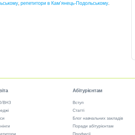
ьському
,
репетитори в Камʼянець-Подольському
.
віта
Абітурієнтам
О/ВНЗ
Вступ
еджі
Статті
рси
Блог навчальних закладів
нінги
Поради абітурієнтам
петитори
Професії