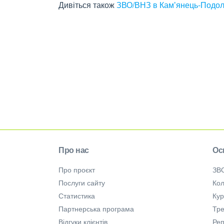
Дивіться також
ЗВО/ВНЗ в Камʼянець-Подол
Про нас
Ос
Про проєкт
ЗВ
Послуги сайту
Кол
Статистика
Ку
Партнерська програма
Тре
Відгуки клієнтів
Ре