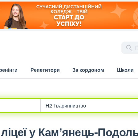
ренінги
Репетитори
За кордоном
Школи
 ліцеї у Камʼянець-Подоль