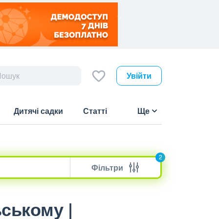
Увійти
Дитячі садки
Статті
Ще
2
Фільтри
ському |