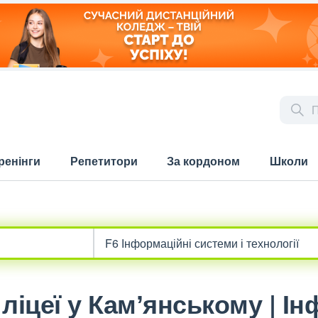
ренінги
Репетитори
За кордоном
Школи
ліцеї у Камʼянському | І