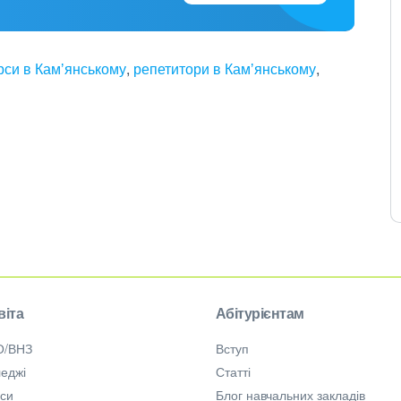
рси в Камʼянському
,
репетитори в Камʼянському
,
віта
Абітурієнтам
О/ВНЗ
Вступ
еджі
Статті
рси
Блог навчальних закладів