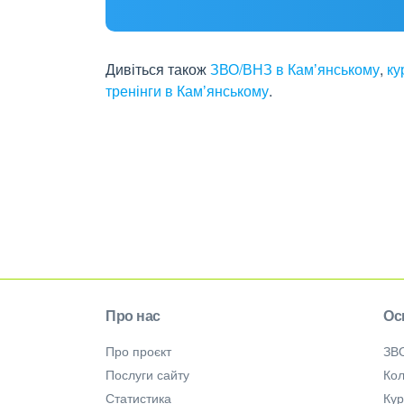
Дивіться також
ЗВО/ВНЗ в Камʼянському
,
ку
тренінги в Камʼянському
.
Про нас
Ос
Про проєкт
ЗВ
Послуги сайту
Кол
Статистика
Ку