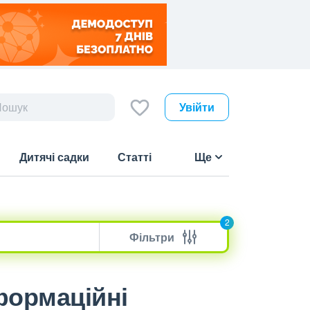
Увійти
Дитячі садки
Статті
Ще
2
Фільтри
нформаційні