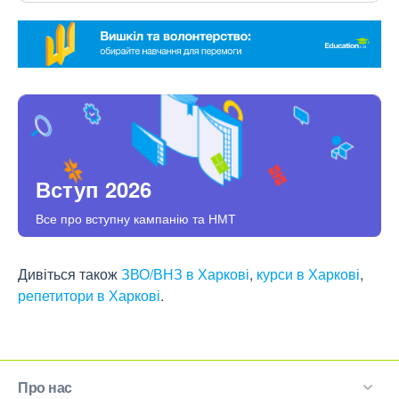
Вступ 2026
Все про вступну кампанію та НМТ
Дивіться також
ЗВО/ВНЗ в Харкові
,
курси в Харкові
,
репетитори в Харкові
.
Про нас