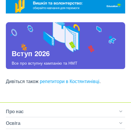
Вступ 2026
Все про вступну кампанію та НМТ
Дивіться також
репетитори в Костянтинівці
.
Про нас
Освіта