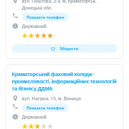
вул. Поштова, 2-а, м. Краматорськ,
Донецька обл.
Показати телефон
Державний.
Зберегти
Краматорський фаховий коледж
промисловостi, iнформацiйних технологiй
та бiзнесу ДДМА
вул. Нагірна, 13, м. Вінниця
Показати телефон
Державний.