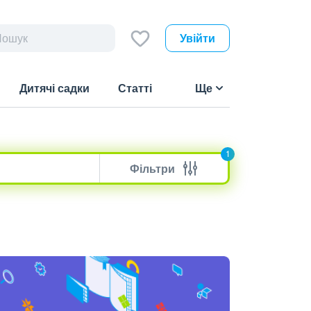
Увійти
Дитячі садки
Статті
Ще
1
Фільтри