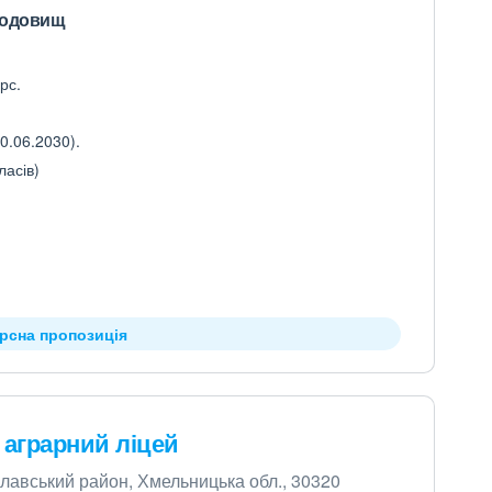
родовищ
рс.
0.06.2030).
ласів)
урсна пропозиція
аграрний ліцей
яславський район, Хмельницька обл., 30320