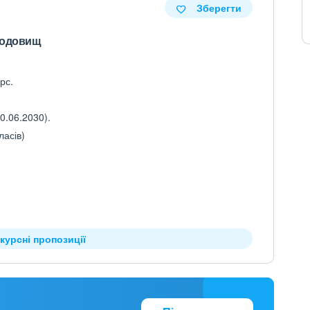
Зберегти
родовищ
рс.
0.06.2030).
ласів)
курсні пропозиції