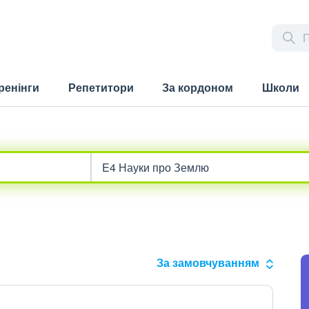
ренінги
Репетитори
За кордоном
Школи
За замовчуванням