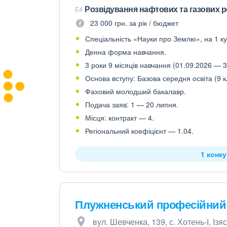
Розвідування нафтових та газових 
E4
23 000 грн. за рік / бюджет
Спеціальність «Науки про Землю», на 1 ку
Денна форма навчання.
3 роки 9 місяців навчання (01.09.2026 — 3
Основа вступу: Базова середня освіта (9 к
Фаховий молодший бакалавр.
Подача заяв: 1 — 20 липня.
Місця: контракт — 4.
Регіональний коефіцієнт — 1.04.
1 конк
Плужненський професійний 
вул. Шевченка, 139, с. Хотень-І, Із