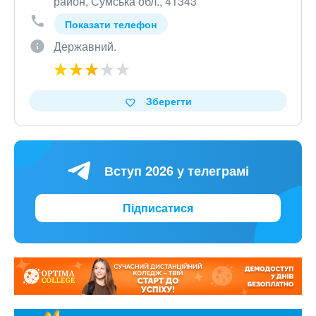
район, Сумська обл., 41343
Показати телефон
Державний.
Зберегти
Вступ 2026 у телеграмі
Підписатися