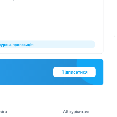
курсна пропозиція
Підписатися
віта
Абітурієнтам