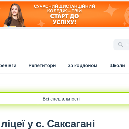
ренінги
Репетитори
За кордоном
Школи
іцеї у с. Саксагані