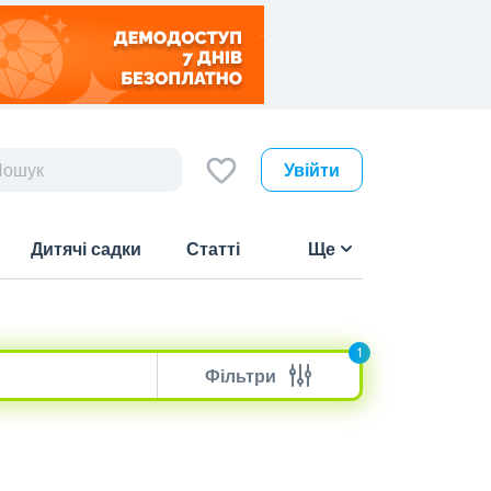
Увійти
Дитячі садки
Статті
Ще
1
Фільтри