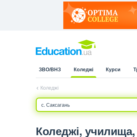
ЗВО/ВНЗ
Коледжі
Курси
Т
(current)
Коледжі
Коледжі, училища, л