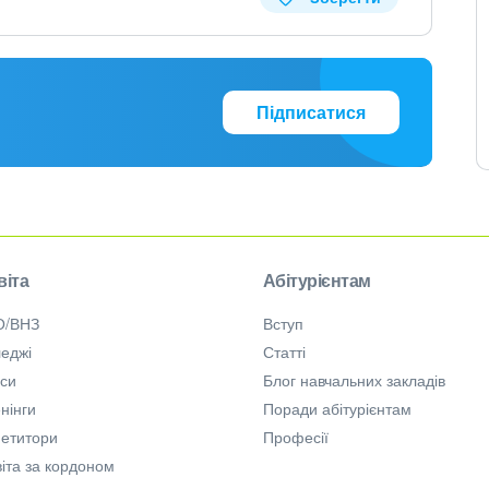
Підписатися
віта
Абітурієнтам
О/ВНЗ
Вступ
еджі
Статті
рси
Блог навчальних закладів
нінги
Поради абітурієнтам
петитори
Професії
іта за кордоном