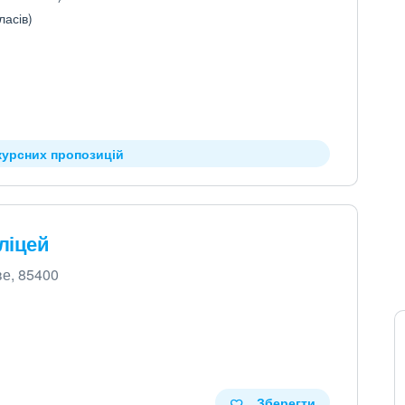
ласів)
курсних пропозицій
ліцей
ве, 85400
Зберегти