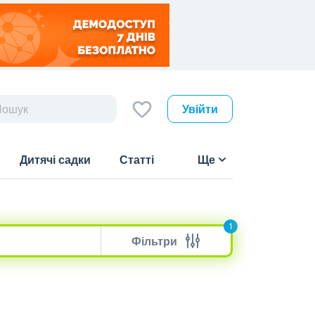
Увійти
Дитячі садки
Статті
Ще
1
Фільтри