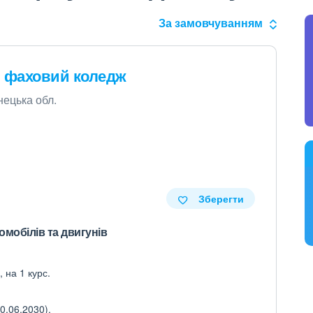
За замовчуванням
й фаховий коледж
нецька обл.
Зберегти
омобілів та двигунів
 на 1 курс.
0.06.2030).