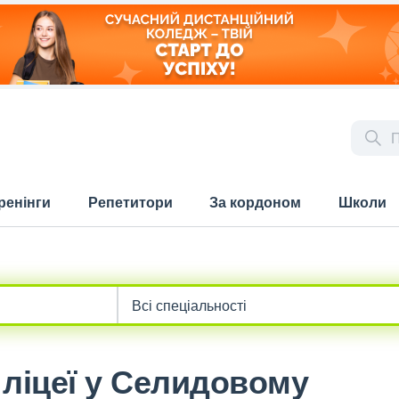
ренінги
Репетитори
За кордоном
Школи
 ліцеї у Селидовому