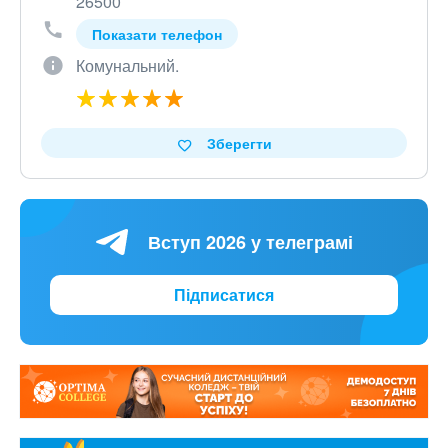
26500
Показати телефон
Комунальний.
Зберегти
Вступ 2026 у телеграмі
Підписатися