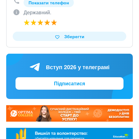
Показати телефон
Державний.
Зберегти
Вступ 2026 у телеграмі
Підписатися