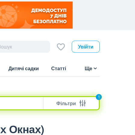
Увійти
Дитячі садки
Статті
Ще
1
Фільтри
их Окнах)