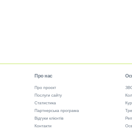
Про нас
Ос
Про проєкт
ЗВ
Послуги сайту
Кол
Статистика
Ку
Партнерська програма
Тре
Відгуки клієнтів
Ре
Контакти
Осв