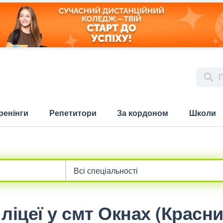
ренінги
Репетитори
За кордоном
Школи
ліцеї у смт Окнах (Красн