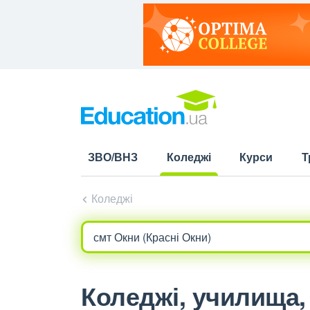
ЗВО/ВНЗ
Коледжі
Курси
Т
(current)
Коледжі
Коледжі, училища, 