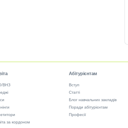
віта
Абітурієнтам
О/ВНЗ
Вступ
еджі
Статті
рси
Блог навчальних закладів
нінги
Поради абітурієнтам
петитори
Професії
іта за кордоном