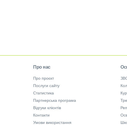
Про нас
Ос
Про проєкт
ЗВ
Послуги сайту
Кол
Статистика
Ку
Партнерська програма
Тре
Відгуки клієнтів
Ре
Контакти
Осв
Умови використання
Шк