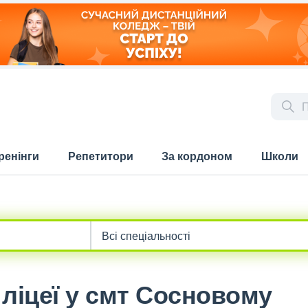
ренінги
Репетитори
За кордоном
Школи
 ліцеї у смт Сосновому