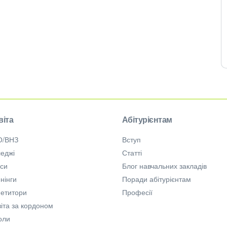
віта
Абітурієнтам
О/ВНЗ
Вступ
еджі
Статті
рси
Блог навчальних закладів
нінги
Поради абітурієнтам
петитори
Професії
іта за кордоном
оли