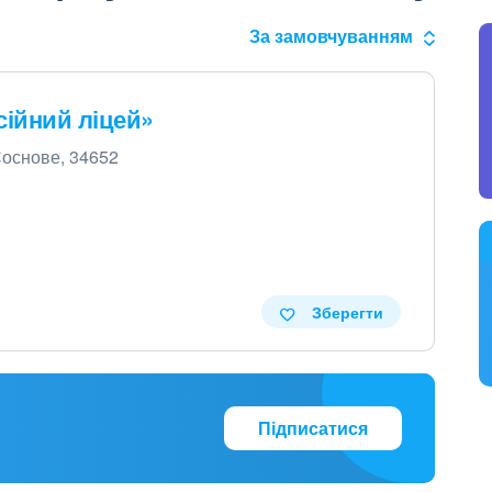
За замовчуванням
ійний ліцей»
 Соснове, 34652
Зберегти
Підписатися