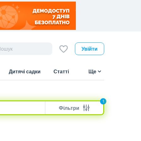
Увійти
Дитячі садки
Статті
Ще
1
Фільтри