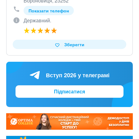
Вороновиця, 23252
Показати телефон
Державний.
Зберегти
Вступ 2026 у телеграмі
Підписатися