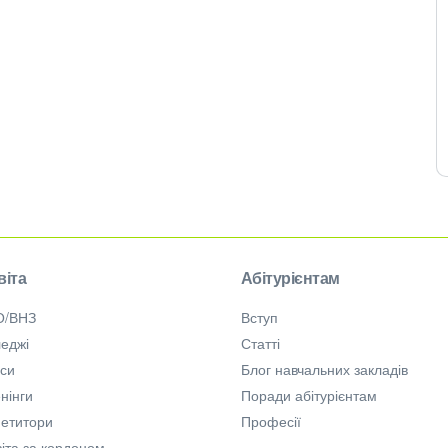
віта
Абітурієнтам
О/ВНЗ
Вступ
еджі
Статті
рси
Блог навчальних закладів
нінги
Поради абітурієнтам
петитори
Професії
іта за кордоном