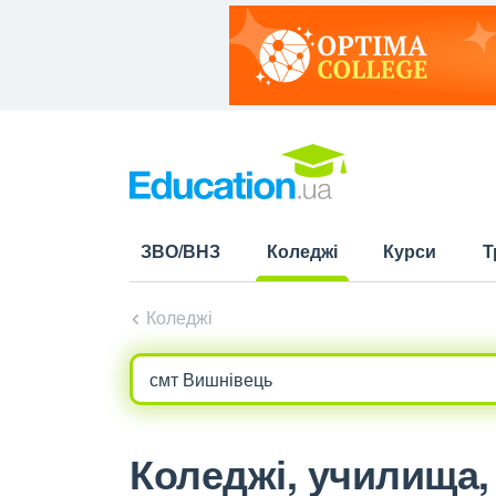
ЗВО/ВНЗ
Коледжі
Курси
Т
(current)
Коледжі
Коледжі, училища, 