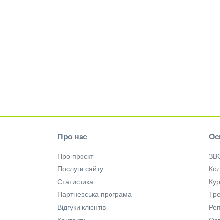
Про нас
Ос
Про проєкт
ЗВ
Послуги сайту
Кол
Статистика
Ку
Партнерська програма
Тре
Відгуки клієнтів
Ре
Контакти
Осв