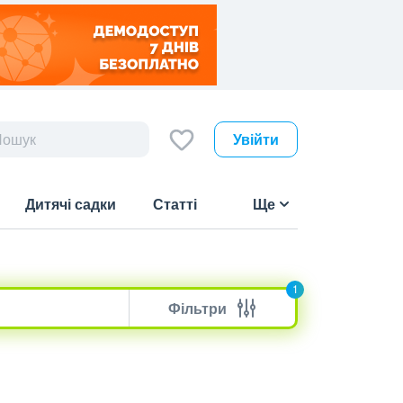
Увійти
Дитячі садки
Статті
Ще
1
Фільтри