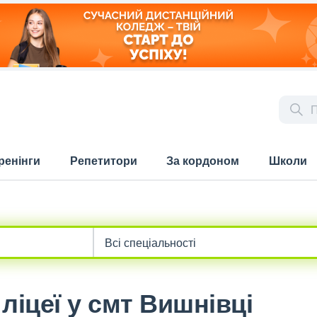
ренінги
Репетитори
За кордоном
Школи
ліцеї у смт Вишнівці