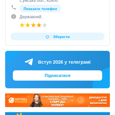
Сумська обл., 42600
Показати телефон
Державний.
Зберегти
Вступ 2026 у телеграмі
Підписатися