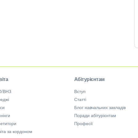
віта
Абітурієнтам
О/ВНЗ
Вступ
еджі
Статті
рси
Блог навчальних закладів
нінги
Поради абітурієнтам
петитори
Професії
іта за кордоном