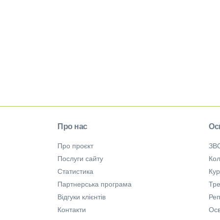
Про нас
Ос
Про проєкт
ЗВ
Послуги сайту
Кол
Статистика
Ку
Партнерська програма
Тре
Відгуки клієнтів
Ре
Контакти
Осв