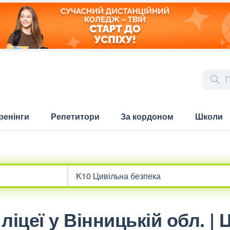
ренінги
Репетитори
За кордоном
Школи
ліцеї у Вінницькій обл. |