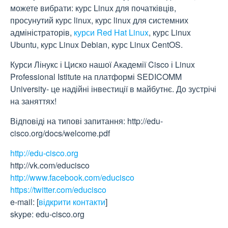
можете вибрати: курс Linux для початківців,
просунутий курс linux, курс linux для системних
адміністраторів,
курси Red Hat Linux
, курс Linux
Ubuntu, курс Linux Debian, курс Linux CentOS.
Курси Лінукс і Циско нашої Академії Cisco і Linux
Professional Istitute на платформі SEDICOMM
University- це надійні інвестиції в майбутнє. До зустрічі
на заняттях!
Відповіді на типові запитання: http://edu-
cisco.org/docs/welcome.pdf
http://edu-cisco.org
http://vk.com/educisco
http://www.facebook.com/educisco
https://twitter.com/educisco
e-mail:
[
відкрити контакти
]
skype: edu-cisco.org