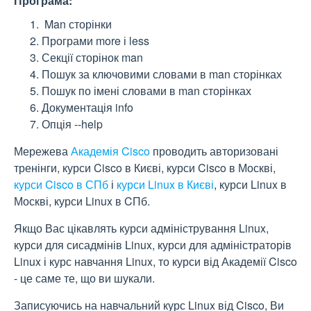
Програма:
Man сторінки
Програми more і less
Секції сторінок man
Пошук за ключовими словами в man сторінках
Пошук по імені словами в man сторінках
Документація info
Опція --help
Мережева
Академія Cisco
проводить авторизовані
тренінги, курси Cisco в Києві, курси Cisco в Москві,
курси Cisco в СПб
і
курси Linux в Києві
, курси Linux в
Москві, курси Linux в CПб.
Якщо Вас цікавлять курси адміністрування Linux,
курси для сисадмінів Linux, курси для адміністраторів
Linux і курс навчання Linux, то курси від Академії Cisco
- це саме те, що ви шукали.
Записуючись на навчальний курс Linux від Cisco, Ви