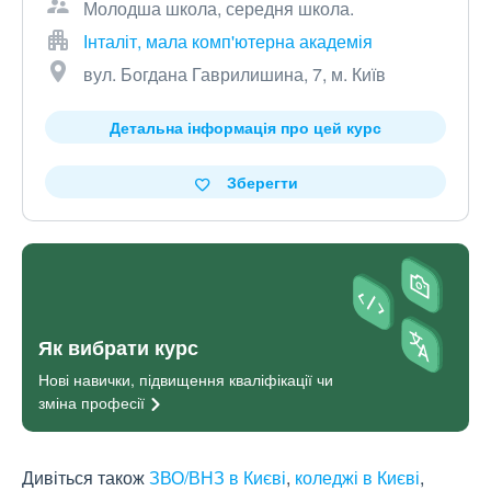
Молодша школа, середня школа.
Інталіт, мала комп'ютерна академія
вул. Богдана Гаврилишина, 7, м. Київ
Детальна інформація про цей курс
Зберегти
Як вибрати курс
Нові навички, підвищення кваліфікації чи
зміна
професії
Дивіться також
ЗВО/ВНЗ в Києві
,
коледжі в Києві
,