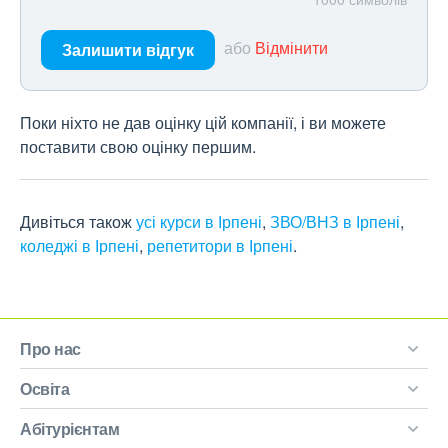
або
Відмінити
Залишити відгук
Поки ніхто не дав оцінку цій компанії, і ви можете
поставити свою оцінку першим.
Дивіться також
усі курси в Ірпені
,
ЗВО/ВНЗ в Ірпені
,
коледжі в Ірпені
,
репетитори в Ірпені
.
Про нас
Освіта
Абітурієнтам