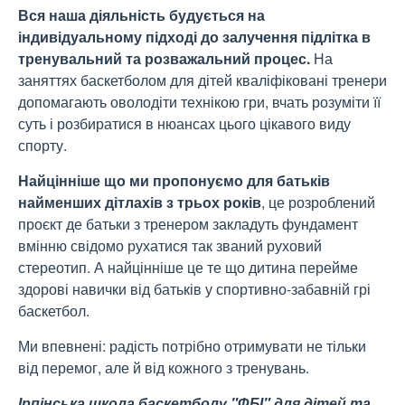
Вся наша діяльність будується на
індивідуальному підході до залучення підлітка в
тренувальний та розважальний процес.
На
заняттях баскетболом для дітей кваліфіковані тренери
допомагають оволодіти технікою гри, вчать розуміти її
суть і розбиратися в нюансах цього цікавого виду
спорту.
Найцінніше що ми пропонуємо для батьків
найменших дітлахів з трьох років
, це розроблений
проєкт де батьки з тренером закладуть фундамент
вмінню свідомо рухатися так званий руховий
стереотип. А найцінніше це те що дитина перейме
здорові навички від батьків у спортивно-забавній грі
баскетбол.
Ми впевнені: радість потрібно отримувати не тільки
від перемог, але й від кожного з тренувань.
Ірпінська школа баскетболу "ФБІ" для дітей та