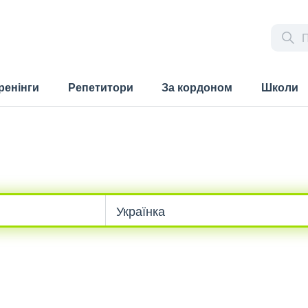
ренінги
Репетитори
За кордоном
Школи