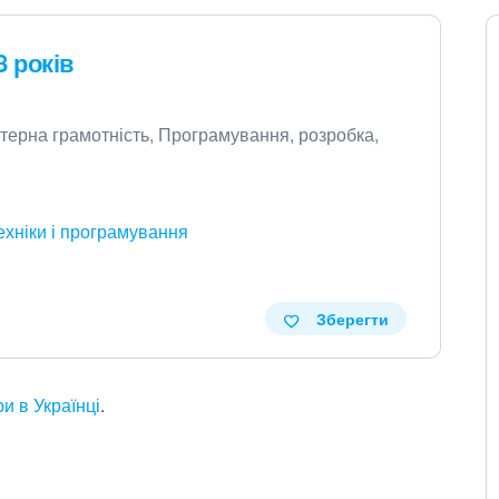
8 років
'ютерна грамотність, Програмування, розробка,
ехніки і програмування
Зберегти
и в Українці
.