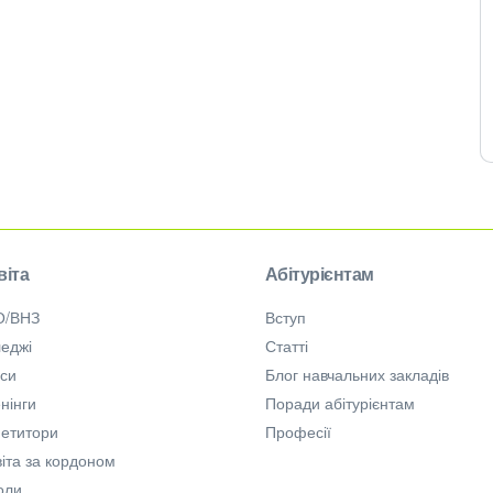
віта
Абітурієнтам
О/ВНЗ
Вступ
еджі
Статті
рси
Блог навчальних закладів
нінги
Поради абітурієнтам
петитори
Професії
іта за кордоном
оли