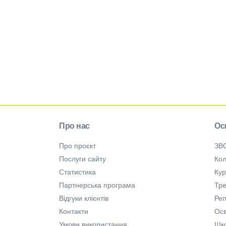
Про нас
Ос
Про проєкт
ЗВ
Послуги сайту
Кол
Статистика
Ку
Партнерська програма
Тре
Відгуки клієнтів
Ре
Контакти
Осв
Умови використання
Шк