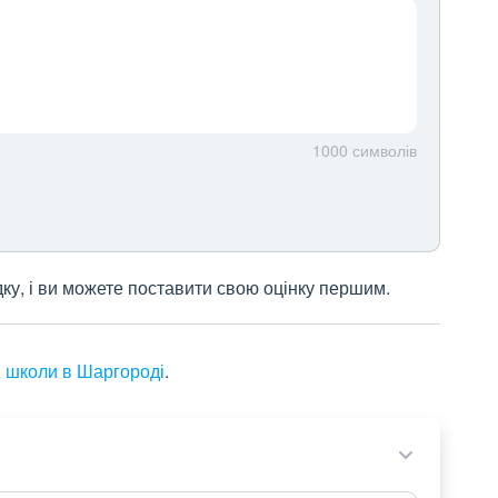
1000
символів
дку, і ви можете поставити свою оцінку першим.
,
школи в Шаргороді
.