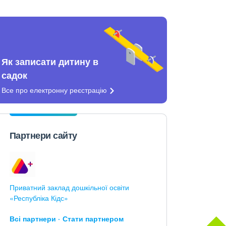
Як записати дитину в
садок
Все про електронну
реєстрацію
Партнери сайту
Приватний заклад дошкільної освіти
«Республіка Кідс»
Всі партнери
Стати партнером