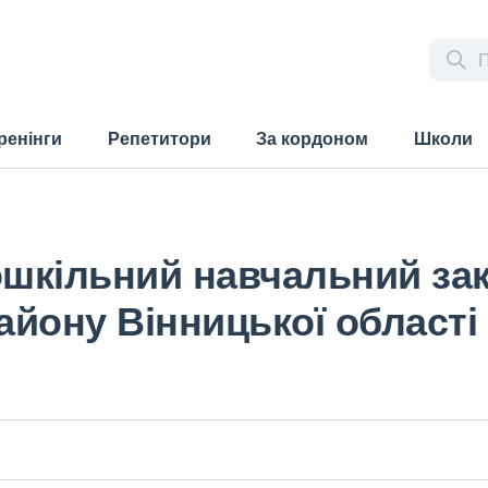
ренінги
Репетитори
За кордоном
Школи
шкільний навчальний за
йону Вінницької області