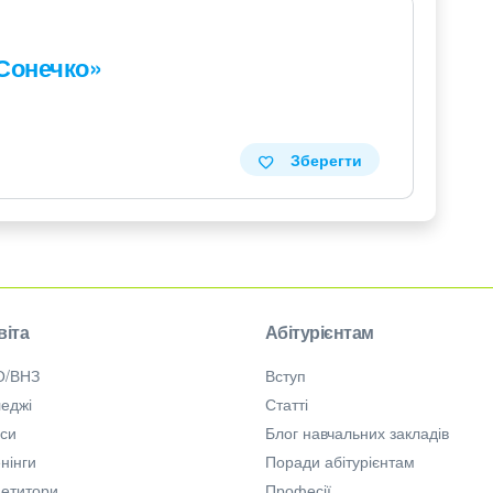
Сонечко»
Зберегти
віта
Абітурієнтам
О/ВНЗ
Вступ
еджі
Статті
рси
Блог навчальних закладів
нінги
Поради абітурієнтам
петитори
Професії