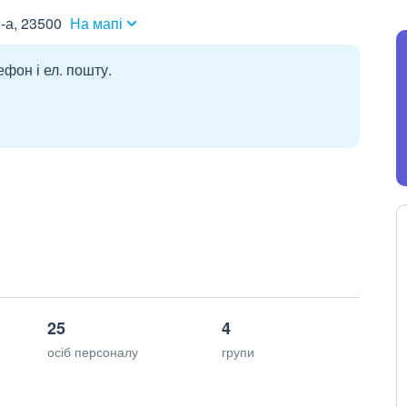
-а, 23500
На мапі
ефон і ел. пошту.
25
4
осіб персоналу
групи