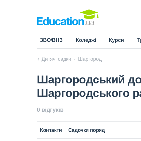
ЗВО/ВНЗ
Коледжі
Курси
Т
Дитячі садки
Шаргород
Шаргородський до
Шаргородського ра
0 відгуків
Контакти
Садочки поряд