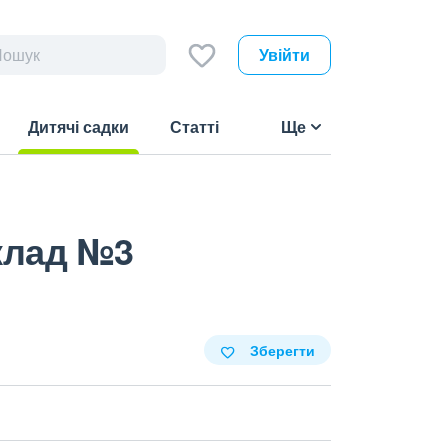
Увійти
Дитячі садки
Статті
Ще
(current)
клад №3
Зберегти