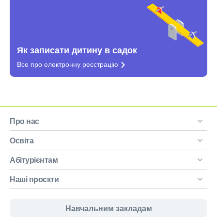
Як записати дитину в садок
Все про електронну
реєстрацію
Про нас
Освіта
Абітурієнтам
Наші проєкти
Навчальним закладам