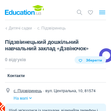
Дитячі садки
с. Підзвіринець
Підзвіинецький дошкільний
навчальний заклад «Дзвіночок»
0 відгуків
Зберегти
Контакти
с. Підзвіринець
вул. Центральна, 10, 81574
На мапі
Щоб зв'язатися із закладом, відкрийте телефон і