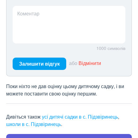
Коментар
1000
символів
або
Відмінити
Залишити відгук
Поки ніхто не дав оцінку цьому дитячому садку, і ви
можете поставити свою оцінку першим.
Дивіться також
усі дитячі садки в с. Підзвіринець
,
школи в с. Підзвіринець
.