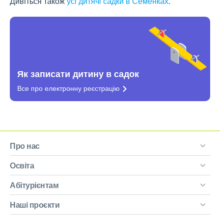
Дивіться також
усі дитячі садки в Семенках
.
Як записати дитину в садок
Все про електронну
реєстрацію
Про нас
Освіта
Абітурієнтам
Наші проєкти