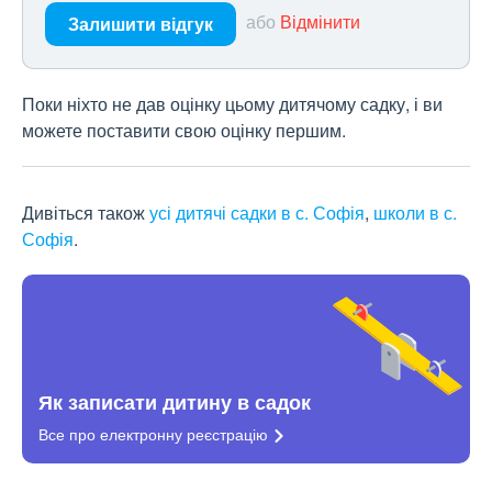
або
Відмінити
Залишити відгук
Поки ніхто не дав оцінку цьому дитячому садку, і ви
можете поставити свою оцінку першим.
Дивіться також
усі дитячі садки в с. Софія
,
школи в с.
Софія
.
Як записати дитину в садок
Все про електронну
реєстрацію