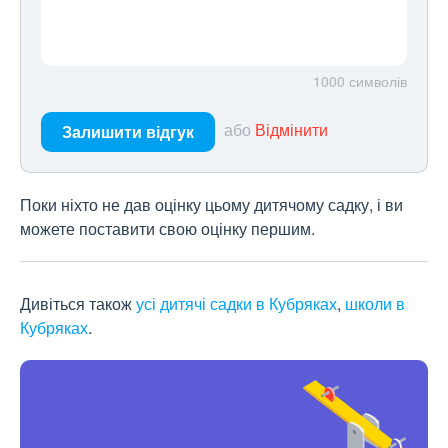
1000
символів
або
Відмінити
Залишити відгук
Поки ніхто не дав оцінку цьому дитячому садку, і ви
можете поставити свою оцінку першим.
Дивіться також
усі дитячі садки в Кубряках
,
школи в
Кубряках
.