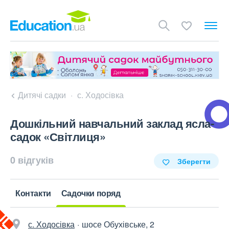
Дитячі садки
с. Ходосівка
Дошкільний навчальний заклад ясла-
садок «Світлиця»
0 відгуків
Зберегти
Контакти
Садочки поряд
с. Ходосівка
шосе Обухівське, 2