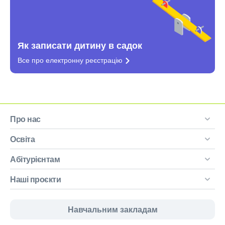
Як записати дитину в садок
Все про електронну
реєстрацію
Про нас
Освіта
Абітурієнтам
Наші проєкти
Навчальним закладам