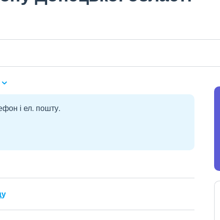
ефон і ел. пошту.
ду