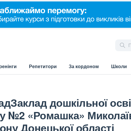
ренінги
Репетитори
За кордоном
Школи
дЗаклад дошкільної освіт
у №2 «Ромашка» Миколаїв
ону Донецької області