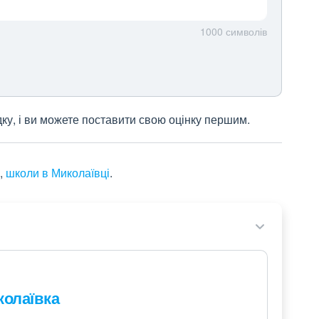
1000
символів
дку, і ви можете поставити свою оцінку першим.
,
школи в Миколаївці
.
колаївка