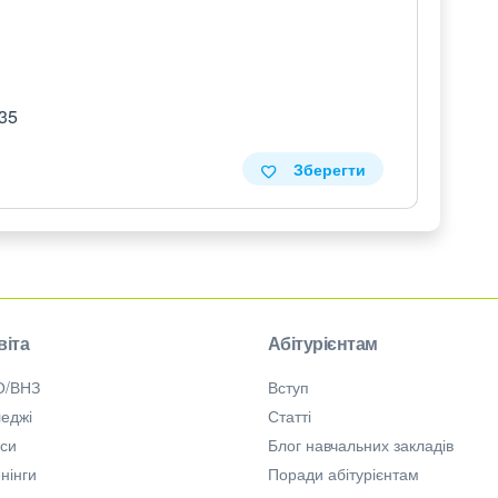
 35
Зберегти
віта
Абітурієнтам
О/ВНЗ
Вступ
еджі
Статті
рси
Блог навчальних закладів
нінги
Поради абітурієнтам