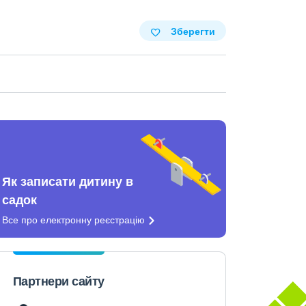
Зберегти
Як записати дитину в
садок
Все про електронну
реєстрацію
Партнери сайту