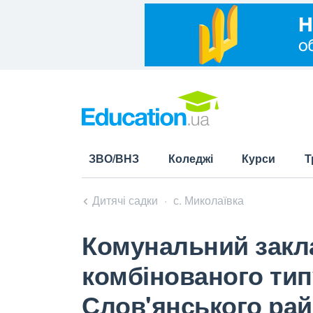
ЗВО/ВНЗ
Коледжі
Курси
Т
Дитячі садки
с. Миколаївка
Комунальний закла
комбінованого тип
Слов'янського рай