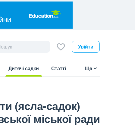
Увійти
Дитячі садки
Статті
Ще
(current)
и (ясла-садок)
ської міської ради