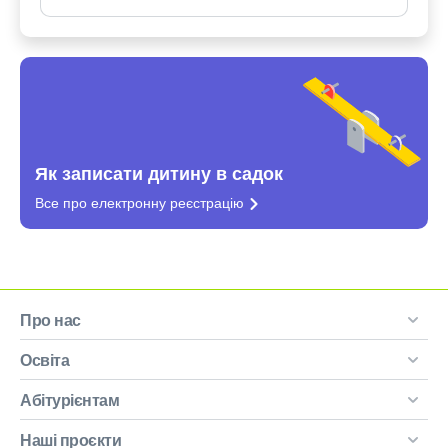
Як записати дитину в садок
Все про електронну
реєстрацію
Про нас
Освіта
Абітурієнтам
Наші проєкти