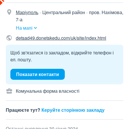
Маріуполь
Центральний район
пров. Нахімова,
7-а
На мапі
detsad49.donetskedu.com/uk/site/index.html
Щоб зв'язатися із закладом, відкрийте телефон і
ел. пошту.
Показати контакти
Комунальна форма власності
Працюєте тут?
Керуйте сторінкою закладу
Останнє оновлення 30 січня 2024