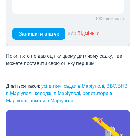
1000
символів
або
Відмінити
Залишити відгук
Поки ніхто не дав оцінку цьому дитячому садку, і ви
можете поставити свою оцінку першим.
Дивіться також
усі дитячі садки в Маріуполі
,
ЗВО/ВНЗ
в Маріуполі
,
коледжі в Маріуполі
,
репетитори в
Маріуполі
,
школи в Маріуполі
.