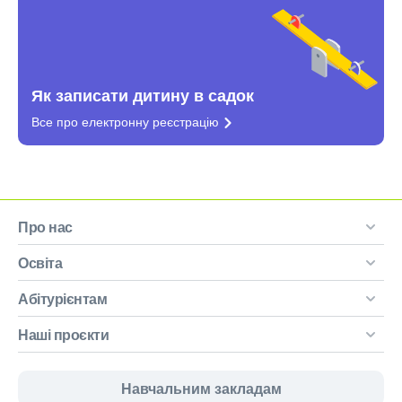
Як записати дитину в садок
Все про електронну
реєстрацію
Про нас
Освіта
Абітурієнтам
Наші проєкти
Навчальним закладам