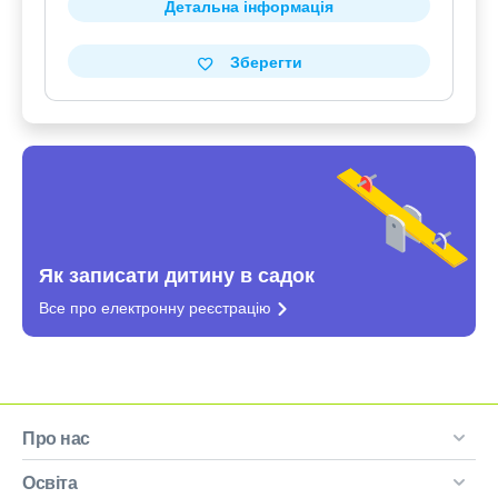
Детальна інформація
Зберегти
Як записати дитину в садок
Все про електронну
реєстрацію
Про нас
Освіта