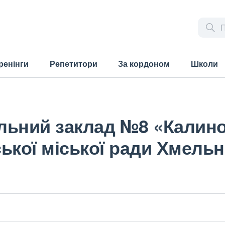
ренінги
Репетитори
За кордоном
Школи
льний заклад №8 «Калин
ької міської ради Хмельн