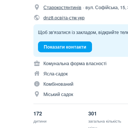
Старокостянтинів
вул. Софійська, 15,
dnz8.освіта-стм.укр
Щоб зв'язатися із закладом, відкрийте тел
Показати контакти
Комунальна форма власності
Ясла-садок
Комбінований
Міський садок
172
301
дитини
загальна кількість
місць