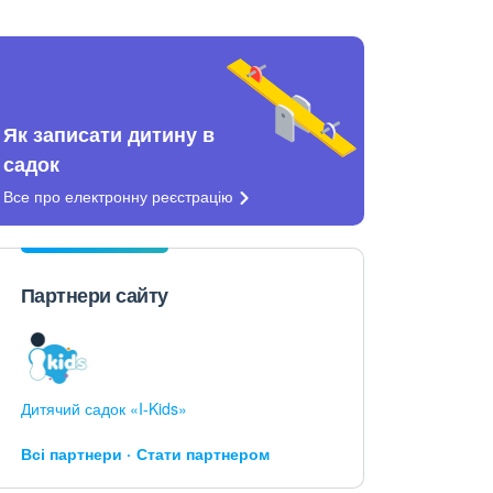
Як записати дитину в
садок
Все про електронну
реєстрацію
Партнери сайту
Дитячий садок «I-Kids»
Всі партнери
Стати партнером