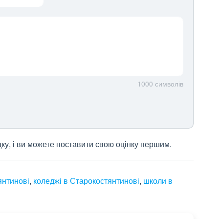
1000
символів
дку, і ви можете поставити свою оцінку першим.
янтинові
,
коледжі в Старокостянтинові
,
школи в