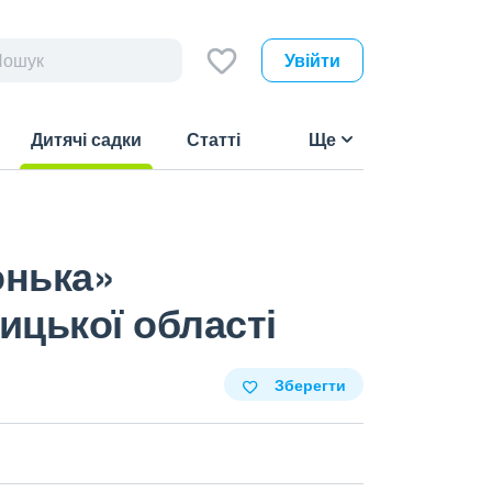
Увійти
Дитячі садки
Статті
Ще
(current)
онька»
ицької області
Зберегти