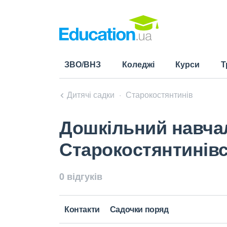
ЗВО/ВНЗ
Коледжі
Курси
Т
Дитячі садки
Старокостянтинів
Дошкільний навча
Старокостянтинівс
0 відгуків
Контакти
Садочки поряд