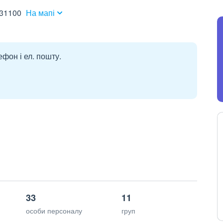
 31100
На мапі
ефон і ел. пошту.
33
11
особи персоналу
груп