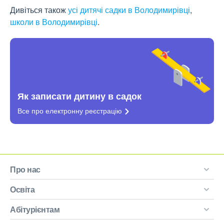
Дивіться також
усі дитячі садки в Володимирівці
,
школи в Володимирівці
.
Як записати дитину в садок
Все про електронну
реєстрацію
Про нас
Освіта
Абітурієнтам